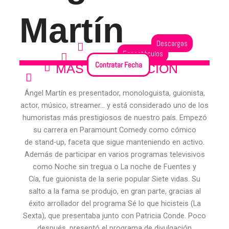
Martín
Descargas
Espectáculos
Ver Fechas
Contratar Fecha
MÁS INFORMACIÓN
Redes Sociales
Ángel Martín es presentador, monologuista, guionista,
actor, músico, streamer… y está considerado uno de los
humoristas más prestigiosos de nuestro país. Empezó
su carrera en Paramount Comedy como cómico
de stand-up, faceta que sigue manteniendo en activo.
Además de participar en varios programas televisivos
como Noche sin tregua o La noche de Fuentes y
Cía, fue guionista de la serie popular Siete vidas. Su
salto a la fama se produjo, en gran parte, gracias al
éxito arrollador del programa Sé lo que hicisteis (La
Sexta), que presentaba junto con Patricia Conde. Poco
después, presentó el programa de divulgación