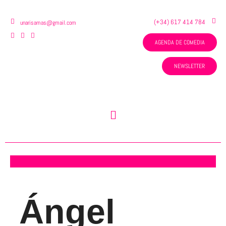
Ir
al
(+34) 617 414 784
unarisamas@gmail.com
contenido
AGENDA DE COMEDIA
NEWSLETTER
Menú
Ángel