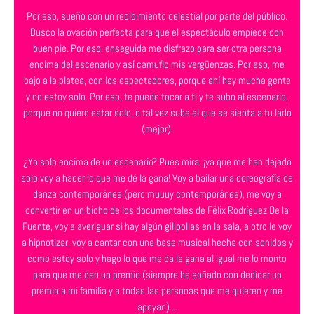
Por eso, sueño con un recibimiento celestial por parte del público.
Busco la ovación perfecta para que el espectáculo empiece con
buen pie. Por eso, enseguida me disfrazo para ser otra persona
encima del escenario y así camuflo mis vergüenzas. Por eso, me
bajo a la platea, con los espectadores, porque ahí hay mucha gente
y no estoy solo. Por eso, te puede tocar a ti y te subo al escenario,
porque no quiero estar solo, o tal vez suba al que se sienta a tu lado
(mejor).
¿Yo solo encima de un escenario? Pues mira, ¡ya que me han dejado
solo voy a hacer lo que me dé la gana! Voy a bailar una coreografía de
danza contemporánea (pero muuuy contemporánea), me voy a
convertir en un bicho de los documentales de Félix Rodríguez De la
Fuente, voy a averiguar si hay algún gilipollas en la sala, a otro le voy
a hipnotizar, voy a cantar con una base musical hecha con sonidos y
como estoy solo y hago lo que me da la gana al igual me lo monto
para que me den un premio (siempre he soñado con dedicar un
premio a mi familia y a todas las personas que me quieren y me
apoyan)…