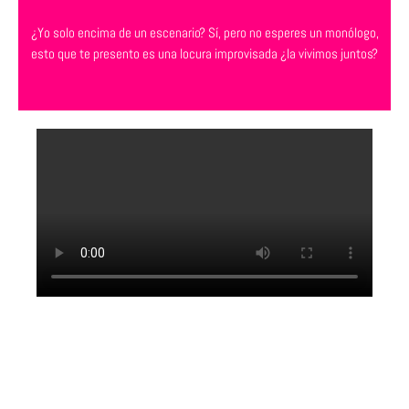
¿Yo solo encima de un escenario? Sí, pero no esperes un monólogo,
esto que te presento es una locura improvisada ¿la vivimos juntos?