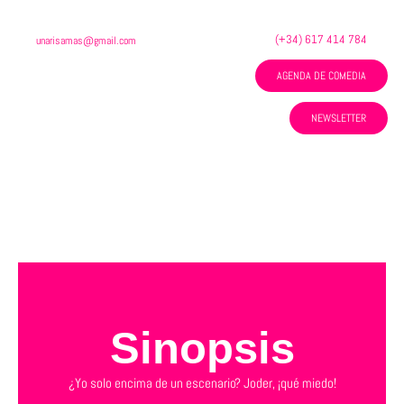
Ir
al
(+34) 617 414 784
unarisamas@gmail.com
contenido
AGENDA DE COMEDIA
NEWSLETTER
Menú
Sinopsis
¿Yo solo encima de un escenario? Joder, ¡qué miedo!