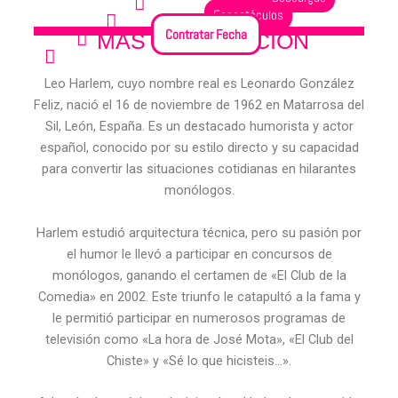
Espectáculos
Ver Fechas
Contratar Fecha
MÁS INFORMACIÓN
Redes Sociales
Leo Harlem, cuyo nombre real es Leonardo González
Feliz, nació el 16 de noviembre de 1962 en Matarrosa del
Sil, León, España. Es un destacado humorista y actor
español, conocido por su estilo directo y su capacidad
para convertir las situaciones cotidianas en hilarantes
monólogos.
Harlem estudió arquitectura técnica, pero su pasión por
el humor le llevó a participar en concursos de
monólogos, ganando el certamen de «El Club de la
Comedia» en 2002. Este triunfo le catapultó a la fama y
le permitió participar en numerosos programas de
televisión como «La hora de José Mota», «El Club del
Chiste» y «Sé lo que hicisteis…».