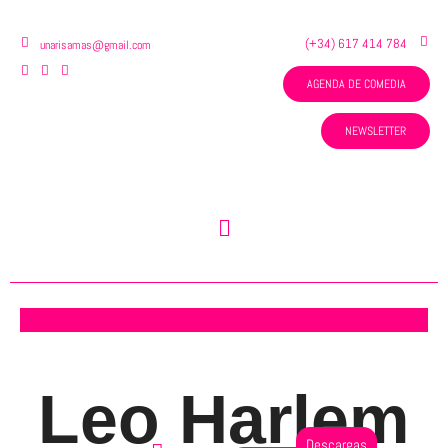
Ir
al
(+34) 617 414 784
unarisamas@gmail.com
contenido
AGENDA DE COMEDIA
NEWSLETTER
Menú
Leo Harlem
Descargas