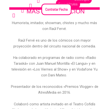
Espectáculos
Ver Fechas
Contratar Fecha
MÁS INFORMACIÓN
Redes Sociales
Humorista, imitador, showman, chistes y mucho más
con Raúl Fervé.
Raúl Fervé es uno de los cómicos con mayor
proyección dentro del circuito nacional de comedia.
Ha colaborado en programas de radio como «Radio
Taraská» con Juan Manuel Montilla «El Langui» y en
televisión en «Los Viernes al Show» y en Vodafone Yu
con Dani Mateo.
Presentador de los reconocidos «Premios Vlogger» de
AtresMedia en 2016.
Colaboró como artista invitado en el Teatro Cofidís