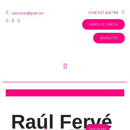
Ir
al
(+34) 617 414 784
unarisamas@gmail.com
contenido
AGENDA DE COMEDIA
NEWSLETTER
Menú
Raúl Fervé
Descargas