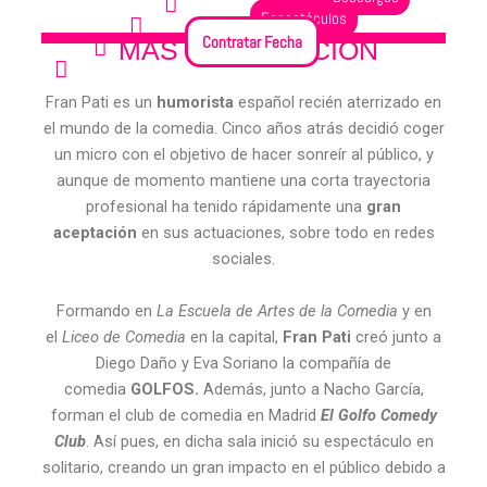
Espectáculos
Ver Fechas
Contratar Fecha
MÁS INFORMACIÓN
Redes Sociales
Fran Pati es un
humorista
español recién aterrizado en
el mundo de la comedia. Cinco años atrás decidió coger
un micro con el objetivo de hacer sonreír al público, y
aunque de momento mantiene una corta trayectoria
profesional ha tenido rápidamente una
gran
aceptación
en sus actuaciones, sobre todo en redes
sociales.
Formando en
La Escuela de Artes de la Comedia
y en
el
Liceo de Comedia
en la capital,
Fran Pati
creó junto a
Diego Daño y Eva Soriano la compañía de
comedia
GOLFOS.
Además, junto a Nacho García,
forman el club de comedia en Madrid
El Golfo Comedy
Club
. Así pues, en dicha sala inició su espectáculo en
solitario, creando un gran impacto en el público debido a