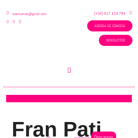
Ir
al
(+34) 617 414 784
unarisamas@gmail.com
contenido
AGENDA DE COMEDIA
NEWSLETTER
Menú
Fran Pati
Descargas