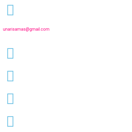
Ir
al
contenido
unarisamas@gmail.com