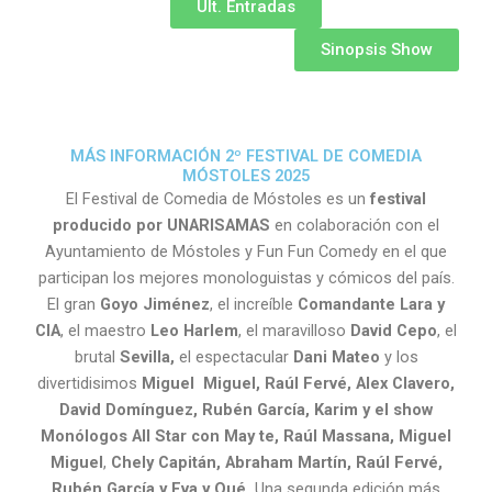
Últ. Entradas
Sinopsis Show
MÁS INFORMACIÓN 2º FESTIVAL DE COMEDIA
MÓSTOLES 2025
El Festival de Comedia de Móstoles es un
festival
producido por UNARISAMAS
en colaboración con el
Ayuntamiento de Móstoles y Fun Fun Comedy en el que
participan los mejores monologuistas y cómicos del país.
El gran
Goyo Jiménez
, el increíble
Comandante Lara y
CIA
, el maestro
Leo Harlem
, el maravilloso
David Cepo
, el
brutal
Sevilla,
el espectacular
Dani Mateo
y los
divertidisimos
Miguel Miguel,
Raúl Fervé, Alex Clavero,
David Domínguez, Rubén García, Karim
y el show
Monólogos All Star con May te, Raúl Massana, Miguel
Miguel
,
Chely Capitán, Abraham Martín, Raúl Fervé,
Rubén García y Eva y Qué.
Una segunda edición más