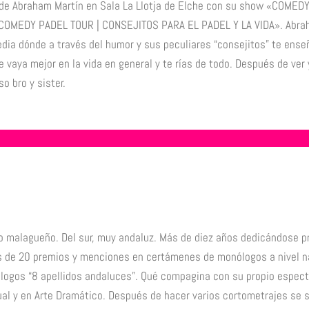
 de Abraham Martín en Sala La Llotja de Elche con su show «COMEDY
COMEDY PADEL TOUR | CONSEJITOS PARA EL PADEL Y LA VIDA». Abrah
a dónde a través del humor y sus peculiares “consejitos” te enseña
e vaya mejor en la vida en general y te rías de todo. Después de ve
o bro y sister.
o malagueño. Del sur, muy andaluz. Más de diez años dedicándose p
s de 20 premios y menciones en certámenes de monólogos a nivel na
ogos “8 apellidos andaluces”. Qué compagina con su propio espect
al y en Arte Dramático. Después de hacer varios cortometrajes se si