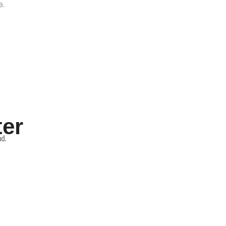
a.
ter
d.