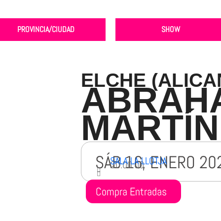
PROVINCIA/CIUDAD
SHOW
ELCHE (ALICA
ABRAH
MARTÍN
SÁB 16, ENERO 20
SALA LA LLOTJA
20:00:00
Compra Entradas