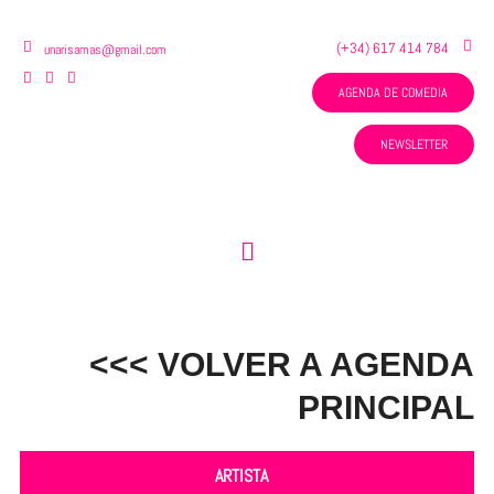
Ir
al
(+34) 617 414 784
unarisamas@gmail.com
contenido
AGENDA DE COMEDIA
NEWSLETTER
Menú
<<< VOLVER A AGENDA
PRINCIPAL
ARTISTA