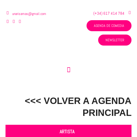
Ir
al
(+34) 617 414 784
unarisamas@gmail.com
contenido
AGENDA DE COMEDIA
NEWSLETTER
Menú
<<< VOLVER A AGENDA
PRINCIPAL
ARTISTA