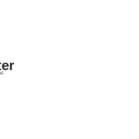
ter
d.