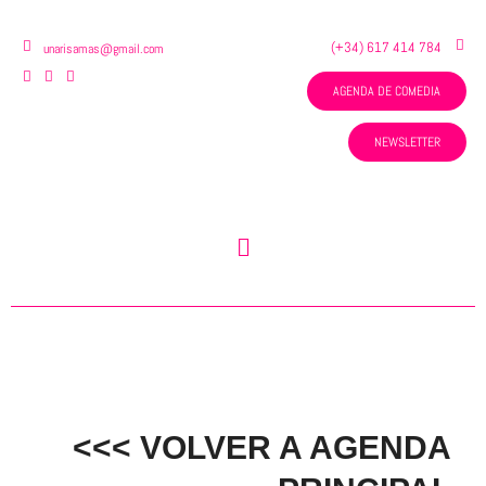
Ir
al
(+34) 617 414 784
unarisamas@gmail.com
contenido
AGENDA DE COMEDIA
NEWSLETTER
Menú
<<< VOLVER A AGENDA