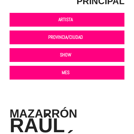
PRINCIPAL
ARTISTA
PROVINCIA/CIUDAD
SHOW
MES
MAZARRÓN
RAÚL