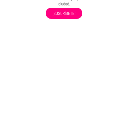
ciudad.
¡SUSCRÍBETE!
Calle Comuneros, 2 – 30003 (Murcia)
unarisamas@gmail.com
(+34) 617 414 784
Política de Cookies
@Unarisamas.es 2023.
Todos los Derechos
Reservados
Política de Privacidad
Designed by
Estudio Porompompom
Aviso Legal