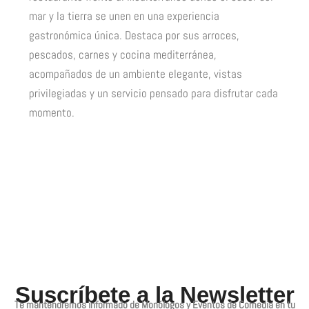
mar y la tierra se unen en una experiencia
gastronómica única. Destaca por sus arroces,
pescados, carnes y cocina mediterránea,
acompañados de un ambiente elegante, vistas
privilegiadas y un servicio pensado para disfrutar cada
momento.
Suscríbete a la Newsletter
Te mantendremos informado de Monólogos y Eventos de Comedia en tu